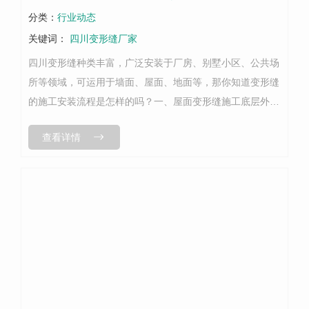
分类：
行业动态
关键词：
四川变形缝厂家
四川变形缝种类丰富，广泛安装于厂房、别墅小区、公共场
所等领域，可运用于墙面、屋面、地面等，那你知道变形缝
的施工安装流程是怎样的吗？一、屋面变形缝施工底层外表
整理、修整→喷涂底层处理剂→变形缝内填填充资料 →附
查看详情
加层防水层→变形缝顶部加扣盖板→...